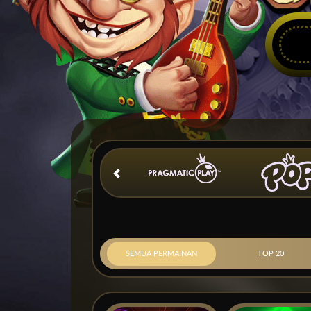
SEMUA PERMAINAN
TOP 20