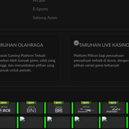
Arcade
E-Sports
Sabung Ayam
ARUHAN OLAHRAGA
TARUHAN LIVE KASIN
book Gaming Platform Terbaik
Platform Pilihan bagi perusahaan-
rkan lebih banyak game, odds yang
perusahaan terbaik di dunia, dengan
tinggi, dan menyediakan pilihan yang
pilihan variasi game terbanyak
banyak untuk pemain.