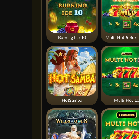
Burning Ice 10
HotSamba
Multi Hot 1