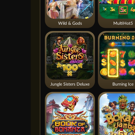
Wild & Gods
MultiHot5
Jungle Sisters Deluxe
Burning Ice