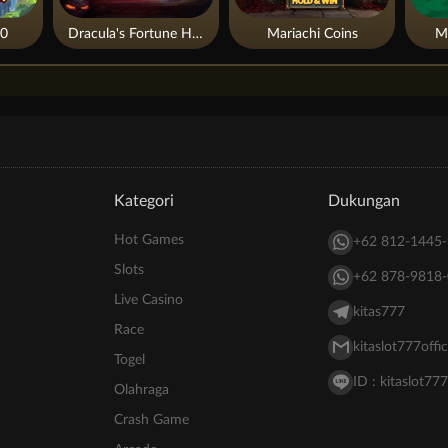
10
Dracula's Fortune Halloween Edition
Mariachi Coins
M
Kategori
Dukungan
Hot Games
+62 812-1445
Slots
+62 878-9818
Live Casino
kitas777
Race
kitaslot777offi
Togel
ID : kitaslot77
Olahraga
Crash Game