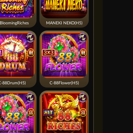
BloomingRiches
MANEKI NEKO(H5)
C-88Drum(H5)
C-88Flower(H5)