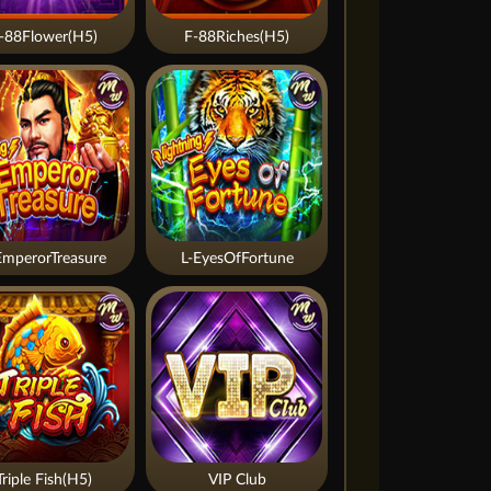
-88Flower(H5)
F-88Riches(H5)
EmperorTreasure
L-EyesOfFortune
Triple Fish(H5)
VIP Club