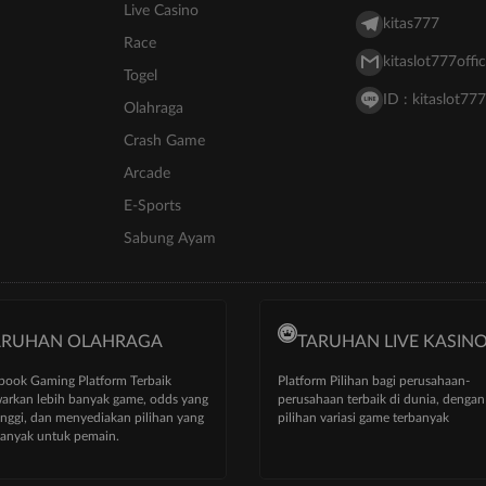
Live Casino
kitas777
Race
kitaslot777offi
Togel
ID : kitaslot77
Olahraga
Crash Game
Arcade
E-Sports
Sabung Ayam
ARUHAN OLAHRAGA
TARUHAN LIVE KASIN
book Gaming Platform Terbaik
Platform Pilihan bagi perusahaan-
rkan lebih banyak game, odds yang
perusahaan terbaik di dunia, dengan
tinggi, dan menyediakan pilihan yang
pilihan variasi game terbanyak
banyak untuk pemain.