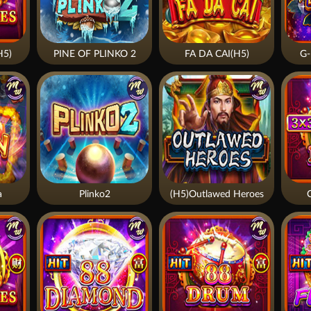
H5)
PINE OF PLINKO 2
FA DA CAI(H5)
G-
a
Plinko2
(H5)Outlawed Heroes