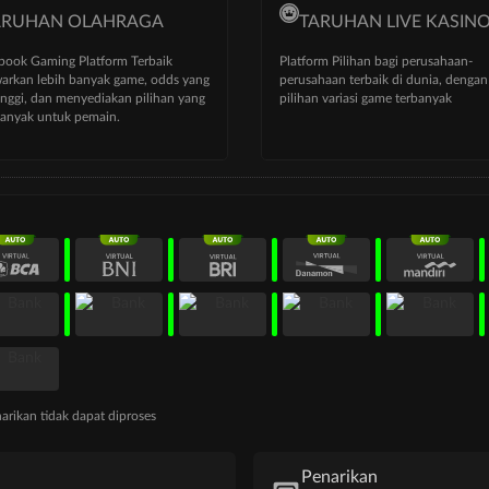
ARUHAN OLAHRAGA
TARUHAN LIVE KASIN
book Gaming Platform Terbaik
Platform Pilihan bagi perusahaan-
rkan lebih banyak game, odds yang
perusahaan terbaik di dunia, dengan
tinggi, dan menyediakan pilihan yang
pilihan variasi game terbanyak
banyak untuk pemain.
arikan tidak dapat diproses
Penarikan