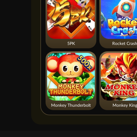
5PK
Rocket Cras
Monkey Thunderbolt
Monkey Kin