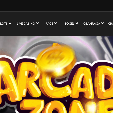
SLOTS
LIVE CASINO
RACE
TOGEL
OLAHRAGA
CR