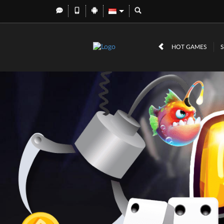
HOT GAMES