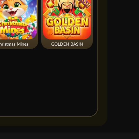
hristmas Mines
GOLDEN BASIN