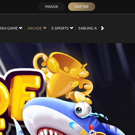
MASUK
DAFTAR
PROMOSI
ASH GAME
ARCADE
E-SPORTS
SABUNG AYAM