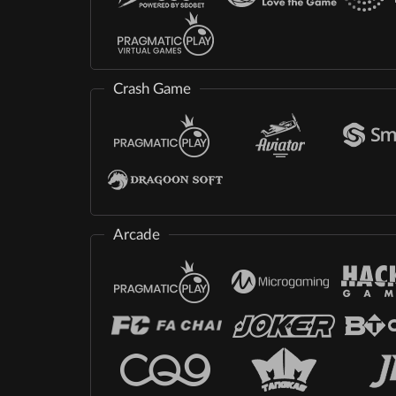
Crash Game
Arcade