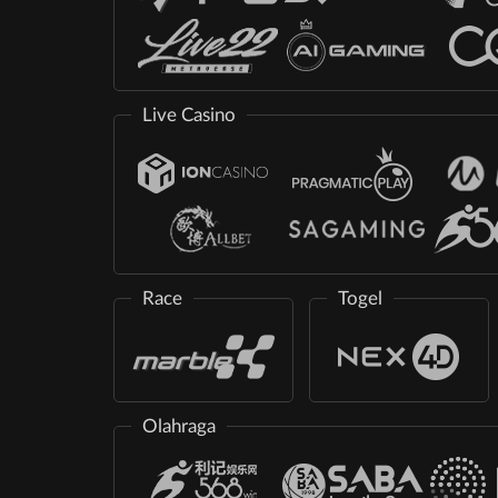
Live Casino
Race
Togel
Olahraga