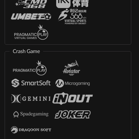
Crash Game