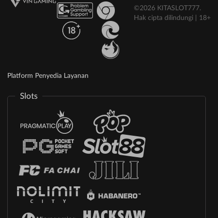
©2026 KITASLOT777.
Hak cipta dilindungi | 18+
Platform Penyedia Layanan
Slots