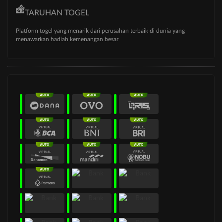
TARUHAN TOGEL
Platform togel yang menarik dari perusahan terbaik di dunia yang
menawarkan hadiah kemenangan besar