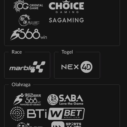
Race
Togel
Olahraga