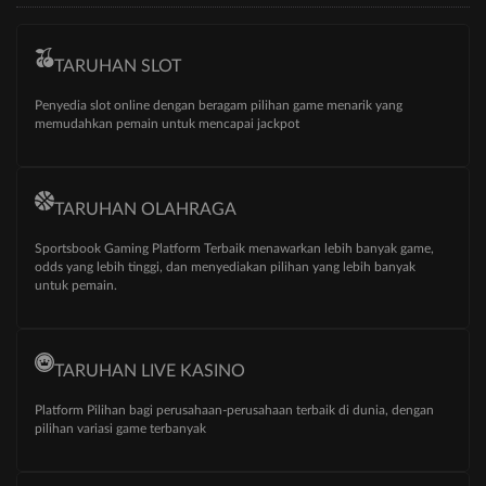
TARUHAN SLOT
Penyedia slot online dengan beragam pilihan game menarik yang
memudahkan pemain untuk mencapai jackpot
TARUHAN OLAHRAGA
Sportsbook Gaming Platform Terbaik menawarkan lebih banyak game,
odds yang lebih tinggi, dan menyediakan pilihan yang lebih banyak
untuk pemain.
TARUHAN LIVE KASINO
Platform Pilihan bagi perusahaan-perusahaan terbaik di dunia, dengan
pilihan variasi game terbanyak