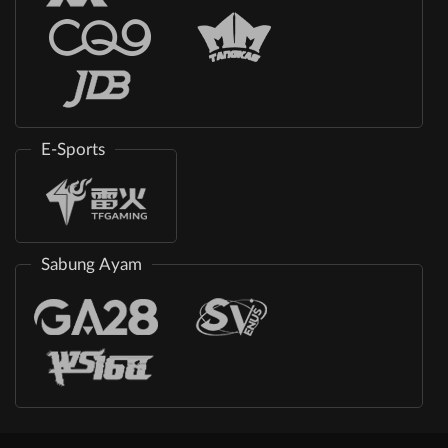
E-Sports
Sabung Ayam