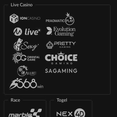
Live Casino
Race
Togel