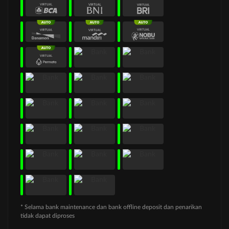
* Selama bank maintenance dan bank offline deposit dan penarikan
tidak dapat diproses