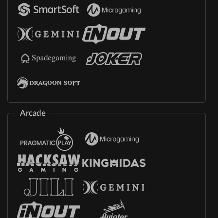
Arcade