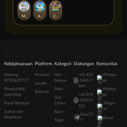
Mine Slot
AviaFly
Cricket Road
Kebijaksanaan
Platform
Kategori
Dukungan
Komunitas
Tentang
Promosi
Hot
+62 812
Whatsa
KITASLOT777
Games
-1445-9
pp
Loyalty
584
Responsible
Slots
Whatsa
Referral
Gambling
+62 878
pp
Live
-9818-0
Pusat Bantuan
Casino
Telegra
325
m
Syarat dan
Race
kitas77
Ketentuan
Email
Togel
7