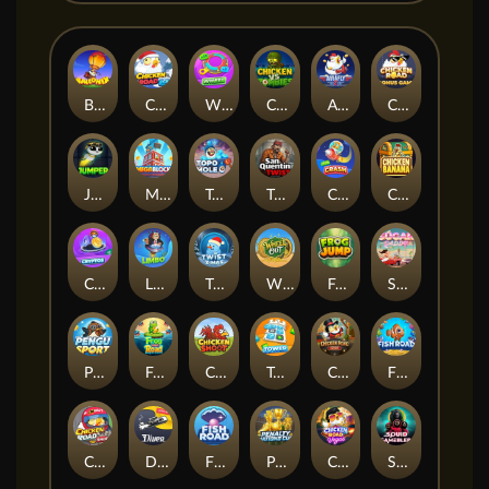
BalloniX
Chicken Road Ice
Wheel
Chicken vs Zombies
AVIA FLY 2
Chicken Road Bonus
Jumper
MegaBlock
Topo Mole
Twist San Quentin
Crash
Chicken Banana
Cryptos
Limbo
Twist X-mas
Wheel Out
Frog Jump
SugarDaddy
Pengu Sport
Frog Road
Chicken Shoot
Tower
Chicken Road Gold
Fish Road
Chicken Road Race
Diver
Fish Boom
Penalty Nations Cup
Chicken Road Vegas
Squid Gamebler