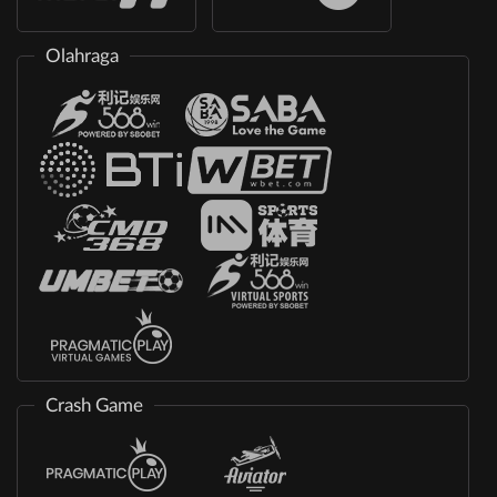
Olahraga
Crash Game