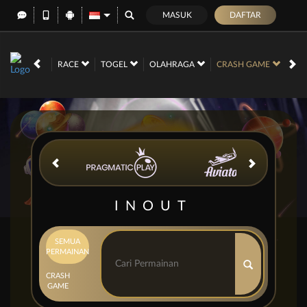
MASUK
DAFTAR
VE CASINO
RACE
TOGEL
OLAHRAGA
CRASH GAME
AR
INOUT
SEMUA
PERMAINAN
CRASH
GAME