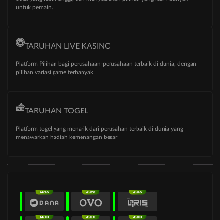
untuk pemain.
TARUHAN LIVE KASINO
Platform Pilihan bagi perusahaan-perusahaan terbaik di dunia, dengan
pilihan variasi game terbanyak
TARUHAN TOGEL
Platform togel yang menarik dari perusahan terbaik di dunia yang
menawarkan hadiah kemenangan besar