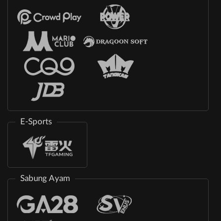
E-Sports
Sabung Ayam