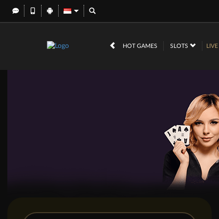
HOT GAMES
SLOTS
LIV