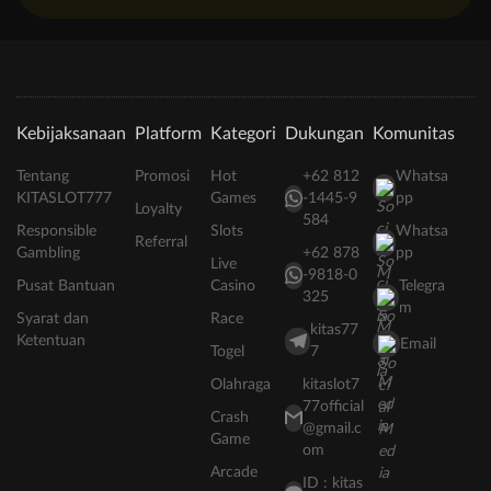
Kebijaksanaan
Platform
Kategori
Dukungan
Komunitas
Tentang
Promosi
Hot
+62 812
Whatsa
KITASLOT777
Games
-1445-9
pp
Loyalty
584
Responsible
Slots
Whatsa
Referral
Gambling
+62 878
pp
Live
-9818-0
Pusat Bantuan
Casino
Telegra
325
m
Syarat dan
Race
kitas77
Ketentuan
Email
Togel
7
Olahraga
kitaslot7
77official
Crash
@gmail.c
Game
om
Arcade
ID : kitas