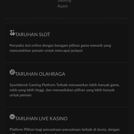
Sabung
Ayam
TARUHAN SLOT
Penyedia slot online dengan beragam pilihan game menarik yang
memudahkan pemain untuk mencapai jackpot
TARUHAN OLAHRAGA
Sportsbook Gaming Platform Terbaik menawarkan lebih banyak game,
odds yang lebih tinggi, dan menyediakan pilihan yang lebih banyak
untuk pemain.
TARUHAN LIVE KASINO
Platform Pilihan bagi perusahaan-perusahaan terbaik di dunia, dengan