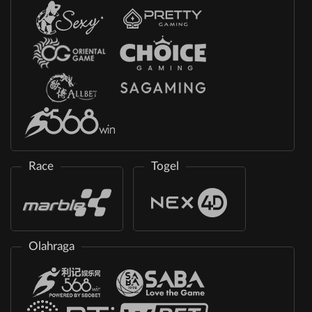
Race
Togel
Olahraga