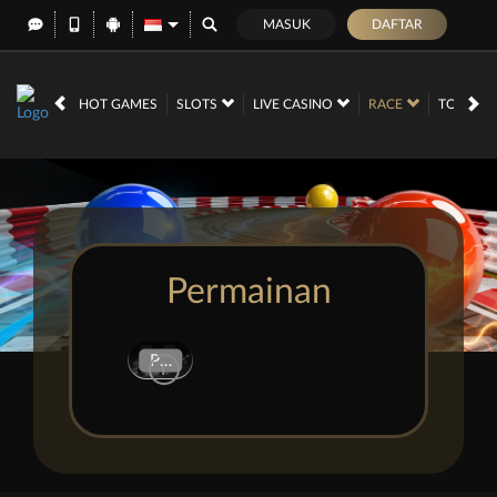
MASUK
DAFTAR
HOT GAMES
SLOTS
LIVE CASINO
RACE
TOGEL
Permainan
i