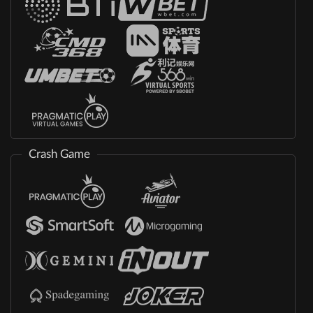
Crash Game