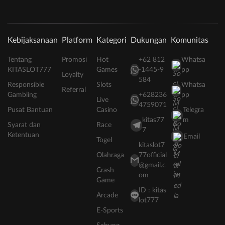
Kebijaksanaan
Platform
Kategori
Dukungan
Komunitas
Tentang
Promosi
Hot
+62 812
Whatsa
KITASLOT777
Games
-1445-9
pp
Loyalty
584
Responsible
Slots
Whatsa
Referral
Gambling
+628236
pp
Live
4759071
Pusat Bantuan
Casino
Telegra
kitas77
m
Syarat dan
Race
7
Ketentuan
Email
Togel
kitaslot7
Olahraga
77official
@gmail.c
Crash
om
Game
ID : kitas
Arcade
lot777
E-Sports