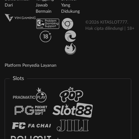
Dari
Jawab
Yang
Bermain
Didukung
©2026 KITASLOT777.
Hak cipta dilindungi | 18+
Platform Penyedia Layanan
Slots